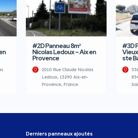
#2D Panneau 8m²
#3D P
 en
Nicolas Ledoux – Aix en
Vieux
Provence
ste 
as
2010 Rue Claude Nicolas
53
Ledoux, 13290 Aix-en-
83
Provence, France
Sa
Derniers panneaux ajoutés