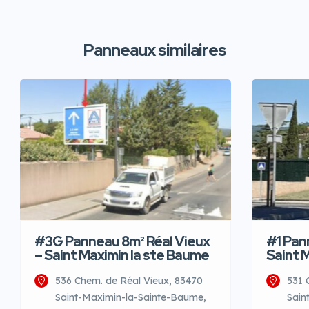
Panneaux similaires
#3G Panneau 8m² Réal Vieux
#1 Pan
– Saint Maximin la ste Baume
Saint 
536 Chem. de Réal Vieux, 83470
531 
Saint-Maximin-la-Sainte-Baume,
Sain