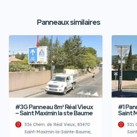
Panneaux similaires
#3G Panneau 8m² Réal Vieux
#1 Pan
– Saint Maximin la ste Baume
Saint 
536 Chem. de Réal Vieux, 83470
531 
Saint-Maximin-la-Sainte-Baume,
Sain