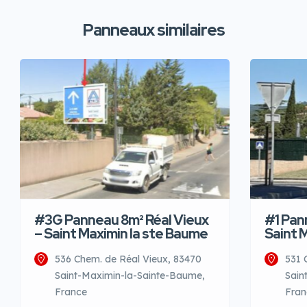
Panneaux similaires
#3G Panneau 8m² Réal Vieux
#1 Pan
– Saint Maximin la ste Baume
Saint 
536 Chem. de Réal Vieux, 83470
531 
Saint-Maximin-la-Sainte-Baume,
Sain
France
Fran