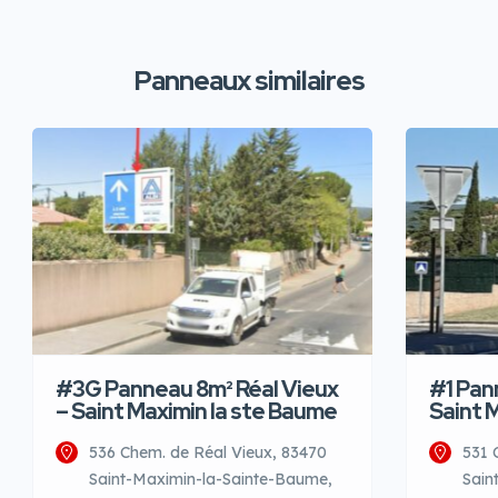
Panneaux similaires
#3G Panneau 8m² Réal Vieux
#1 Pan
– Saint Maximin la ste Baume
Saint 
536 Chem. de Réal Vieux, 83470
531 
Saint-Maximin-la-Sainte-Baume,
Sain