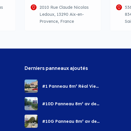
as
2010 Rue Claude Nicolas
53
Ledoux, 13290 Aix-en-
83
Provence, France
Sa
Derniers panneaux ajoutés
#1 Panneau 8m² Réal Vieux
– Saint Maximin la ste
Baume
#10D Panneau 8m² av des
Berges – Brignoles
#10G Panneau 8m² av des
Berges – Brignoles