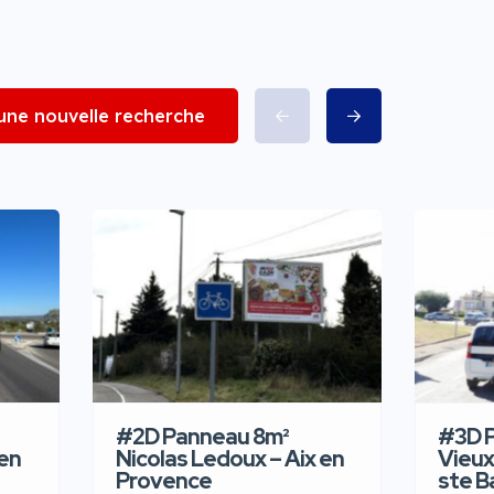
 une nouvelle recherche
#2D Panneau 8m²
#3D P
 en
Nicolas Ledoux – Aix en
Vieux
Provence
ste 