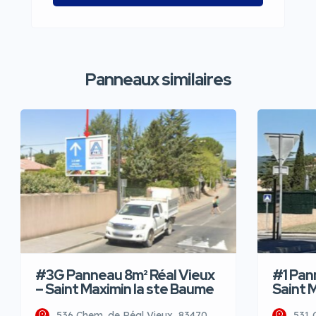
Panneaux similaires
#3G Panneau 8m² Réal Vieux
#1 Pan
– Saint Maximin la ste Baume
Saint 
536 Chem. de Réal Vieux, 83470
531 