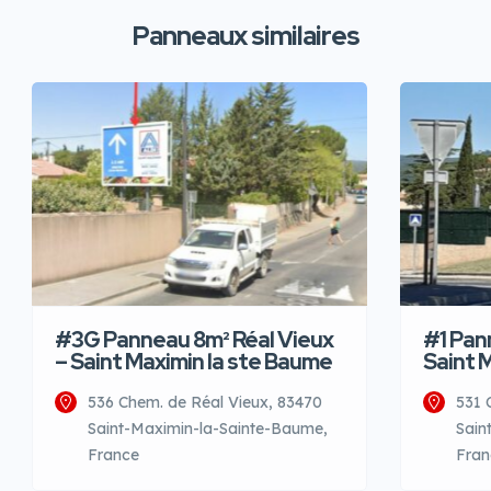
Panneaux similaires
#3G Panneau 8m² Réal Vieux
#1 Pan
– Saint Maximin la ste Baume
Saint 
536 Chem. de Réal Vieux, 83470
531 
Saint-Maximin-la-Sainte-Baume,
Sain
France
Fran