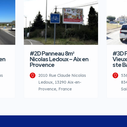
#2D Panneau 8m²
#3D P
 en
Nicolas Ledoux – Aix en
Vieux
Provence
ste 
as
2010 Rue Claude Nicolas
53
Ledoux, 13290 Aix-en-
83
Provence, France
Sa