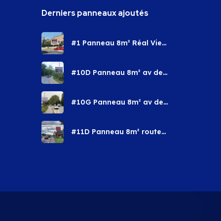
Derniers panneaux ajoutés
#1 Panneau 8m² Réal Vieux
– Saint Maximin la ste
Baume
#10D Panneau 8m² av des
Berges – Brignoles
#10G Panneau 8m² av des
Berges – Brignoles
#11D Panneau 8m² route
de Nice – Saint Maximin la
ste Baume